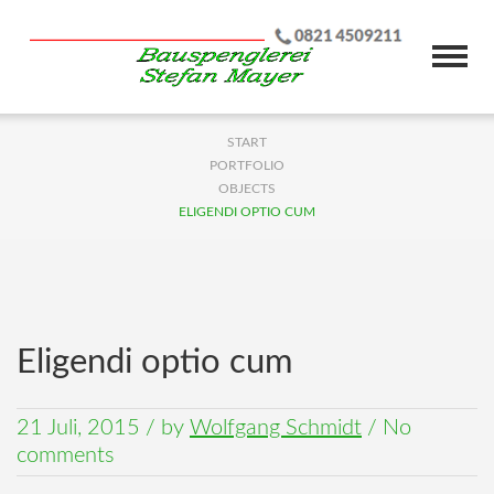
START
PORTFOLIO
OBJECTS
ELIGENDI OPTIO CUM
Eligendi optio cum
21 Juli, 2015
/
by
Wolfgang Schmidt
/ No
comments